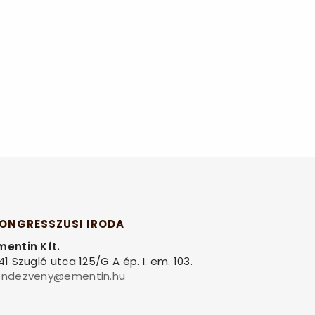
ONGRESSZUSI IRODA
mentin Kft.
141 Szugló utca 125/G A ép. I. em. 103.
endezveny@ementin.hu