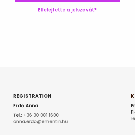
Elfelejtette a jelszavát?
REGISTRATION
K
Erdő Anna
E
1
Tel.:
+36 30 081 1600
r
anna.erdo@ementin.hu